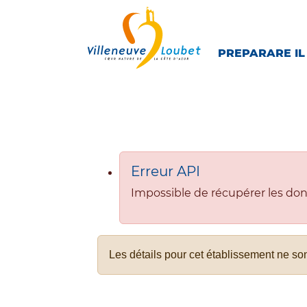
Skip to main navigation
Skip to main content
Skip to page footer
PREPARARE IL
Erreur API
Impossible de récupérer les don
Les détails pour cet établissement ne so