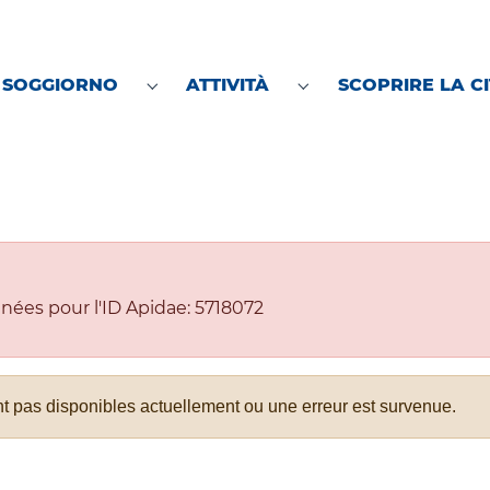
 SOGGIORNO
ATTIVITÀ
SCOPRIRE LA C
Submenu for "Preparare il soggiorno"
Submenu for "Attività
nées pour l'ID Apidae: 5718072
nt pas disponibles actuellement ou une erreur est survenue.