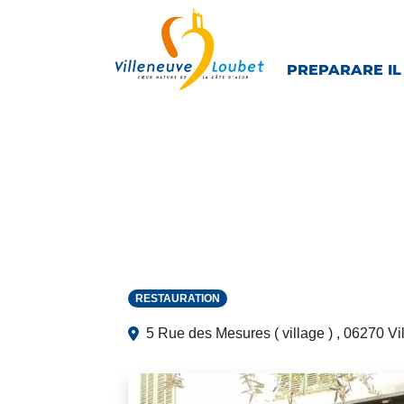
Skip to main navigation
Skip to main content
Skip to page footer
PREPARARE IL
RESTAURATION
5 Rue des Mesures ( village ) , 06270 V