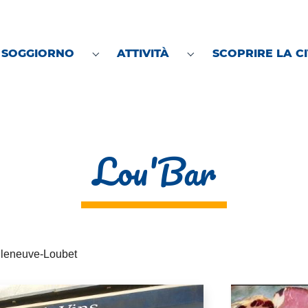
 SOGGIORNO
ATTIVITÀ
SCOPRIRE LA C
Submenu for "Preparare il soggiorno"
Submenu for "Attività
Lou'Bar
illeneuve-Loubet