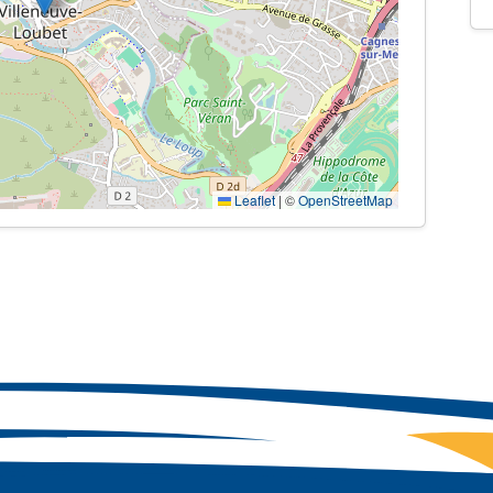
Leaflet
|
©
OpenStreetMap