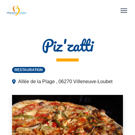
Skip to main navigation
Skip to main content
Skip to page footer
Piz'zatti
RESTAURATION
Allée de la Plage , 06270 Villeneuve-Loubet