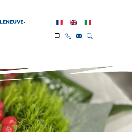
LLENEUVE-
Calendrier
Téléphone
Email
Rechercher
uvrir Villeneuve-Loubet"