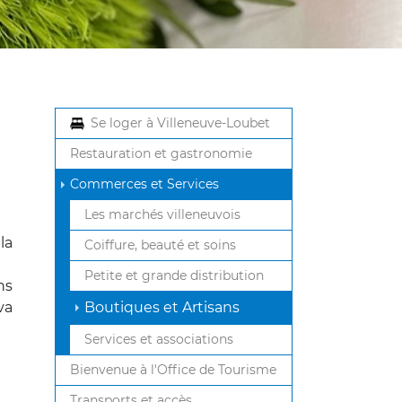
Se loger à Villeneuve-Loubet
Restauration et gastronomie
Commerces et Services
Les marchés villeneuvois
la
Coiffure, beauté et soins
Petite et grande distribution
ns
(current)
va
Boutiques et Artisans
Services et associations
Bienvenue à l'Office de Tourisme
Transports et accès