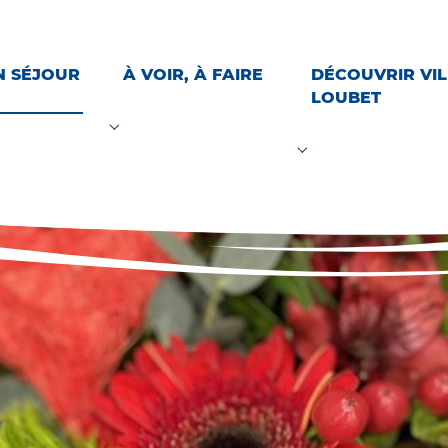
N SÉJOUR
À VOIR, À FAIRE
DÉCOUVRIR VI
LOUBET
arer son séjour"
Submenu for "À voir, À faire"
Submenu for "Déco